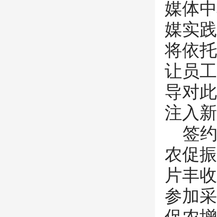
媒体中
媒实践
将依托
让员工
导对此
注入新
签约
农促振
片丰收
参加采
促农增