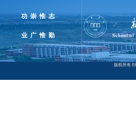
功崇惟志
业广惟勤
版权所有 