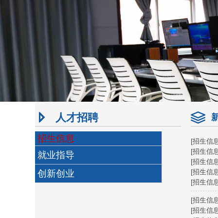
人才招聘
招生信息
[招生信息
[招生信息
就业指导
[招生信息
[招生信息
创新创业
[招生信息
[招生信息
[招生信息