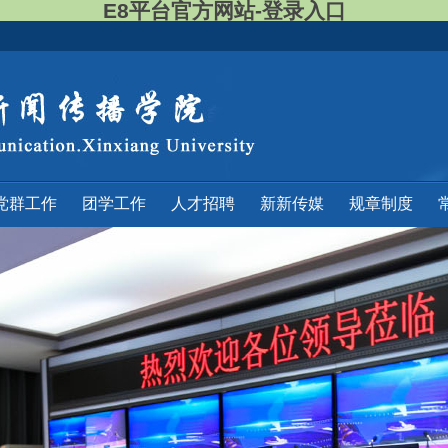
E8平台官方网站-登录入口
党群工作
团学工作
人才招聘
新新传媒
规章制度