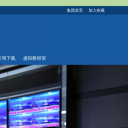
集团首页
加入收藏
常用下载
虚拟教研室