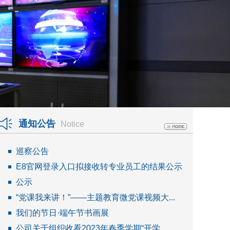
通知公告
Notice
巡察公告
E8官网登录入口拟接收转专业员工的结果公示
公示
“党课我来讲！”——主题教育微党课视频大...
我们的节日·端午节书画展
公司关于组织收看2023年春季学期“开学...