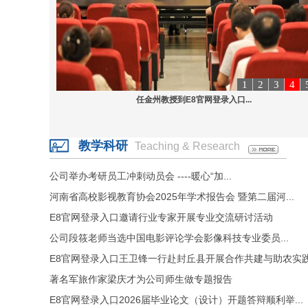
1
2
3
4
任金州教授到E8官网登录入口...
教学科研
Teaching & Research
公司举办考研员工冲刺动员会 ----暖心“加...
河南省高校影视教育协会2025年学术报告会 暨第二届河...
E8官网登录入口邀请行业专家开展专业交流研讨活动
公司段筱老师当选中国电影评论学会影像科技专业委员...
E8官网登录入口王卫锋一行赴封丘县开展合作共建与助农实
著名军旅作家梁庆才为公司师生做专题报告
E8官网登录入口2026届毕业论文（设计）开题答辩顺利举...