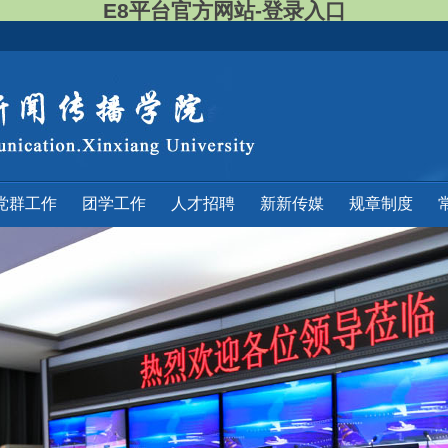
E8平台官方网站-登录入口
党群工作
团学工作
人才招聘
新新传媒
规章制度