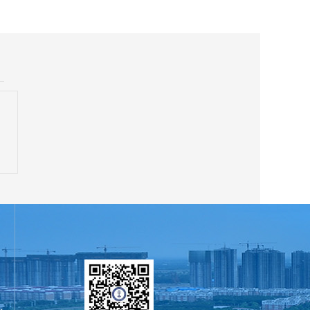
作品：盆窑工
作品：再见，一个村庄