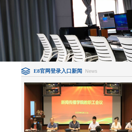
E8官网登录入口新闻
News