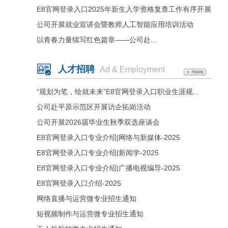
E8官网登录入口2025年新生入学资格复查工作有序开展
公司开展就业宣讲会暨教师人工智能应用培训活动
以青春力量续写红色篇章——公司赴...
人才招聘
Ad & Employment
“规划为笔，绘就未来‌”‌E8官网登录入口职业生涯规...
公司赴平原示范区开展访企拓岗活动
公司开展2026届毕业生秋季双选座谈会
E8官网登录入口专业介绍|网络与新媒体-2025
E8官网登录入口专业介绍|新闻学-2025
E8官网登录入口专业介绍|广播电视编导-2025
E8官网登录入口介绍-2025
网络直播与运营微专业招生通知
短视频制作与运营微专业招生通知