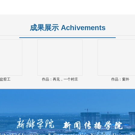
成果展示 Achivements
作品：再见，一个村庄
作品：窗外