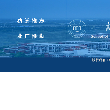
功崇惟志
业广惟勤
版权所有 