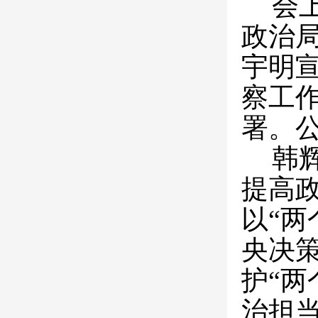
会
政治
宇明
察工
署。
韩
提高
以“
央决
护“两
治担